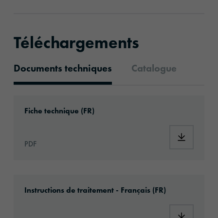
Téléchargements
Documents techniques
Catalogue
Documents techniques
Download: ORACAL®_1640HT_Print_Vinyl_fr.
Fiche technique (FR)
Download:
PDF
Download: Information_PrintingMaterials.pd
Instructions de traitement - Français (FR)