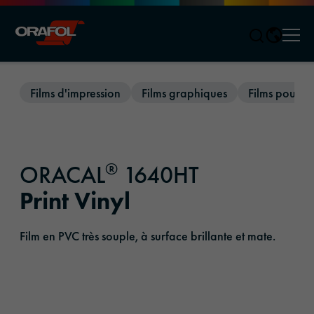
Men
Jump to content
Films d'impression
Films graphiques
Films pour la
®
ORACAL
1640HT
Print Vinyl
Film en PVC très souple, à surface brillante et mate.