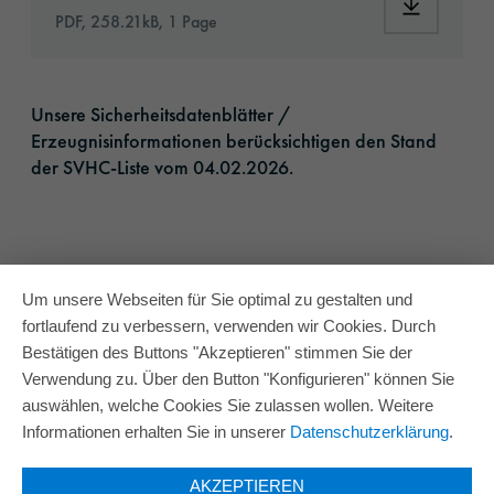
Download: 
PDF, 258.21kB, 1 Page
Unsere Sicherheitsdatenblätter /
Erzeugnisinformationen berücksichtigen den Stand
der SVHC-Liste vom 04.02.2026.​
Um unsere Webseiten für Sie optimal zu gestalten und
fortlaufend zu verbessern, verwenden wir Cookies. Durch
Bestätigen des Buttons "Akzeptieren" stimmen Sie der
Verwendung zu. Über den Button "Konfigurieren" können Sie
auswählen, welche Cookies Sie zulassen wollen. Weitere
Informationen erhalten Sie in unserer
Datenschutzerklärung
.
AKZEPTIEREN