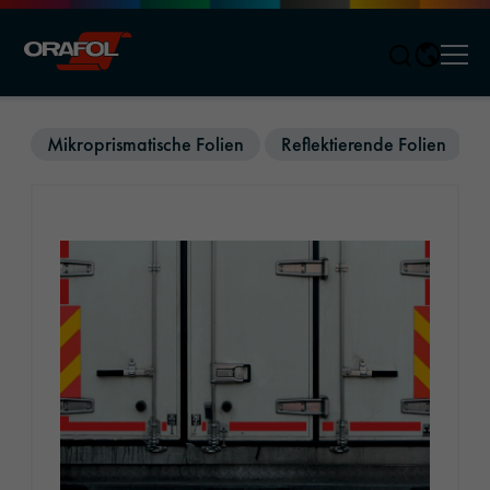
Men
Jump to content
Mikroprismatische Folien
Reflektierende Folien