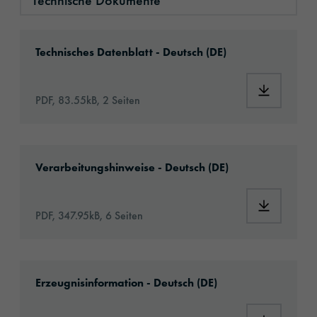
Technische Dokumente
Download: oralite-vc-104plus-rigid-grade-74
Technisches Datenblatt - Deutsch (DE)
Download:
PDF, 83.55kB, 2 Seiten
Download: oralite-vc104-plus-rigid-grade-eu
Verarbeitungshinweise - Deutsch (DE)
Download: 
PDF, 347.95kB, 6 Seiten
Download: oralite-vc-104plus-rigid-grade-rea
Erzeugnisinformation - Deutsch (DE)