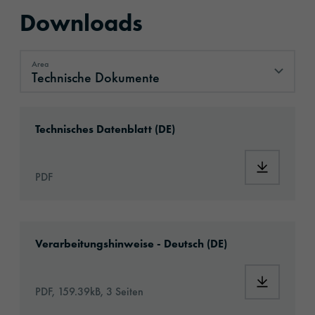
Downloads
Area
Technische Dokumente
Technische Dokumente
Download: ORAJET®_3851_Digital_Printing_F
Technisches Datenblatt (DE)
Download:
PDF
Download: Hinweise_Digitaldruckmaterialien
Verarbeitungshinweise - Deutsch (DE)
Download:
PDF, 159.39kB, 3 Seiten