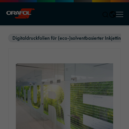
Men
Jump to content
Digitaldruckfolien für (eco-)solventbasierter Inkjettinten