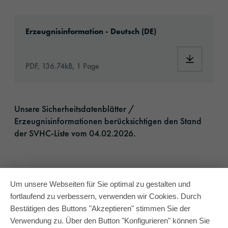
Download: orajet-3851-article-information-e
Erzeugnisinformation - Deutsch (DE)
Download:
PDF, 136.74kB, 1 Page
Unsere Sicherheitsdatenblätter /
Erzeugnisinformationen berücksichtigen den Stand
der SVHC-Liste vom 04.02.2026.​
Um unsere Webseiten für Sie optimal zu gestalten und
fortlaufend zu verbessern, verwenden wir Cookies. Durch
Bestätigen des Buttons "Akzeptieren" stimmen Sie der
Verwendung zu. Über den Button "Konfigurieren" können Sie