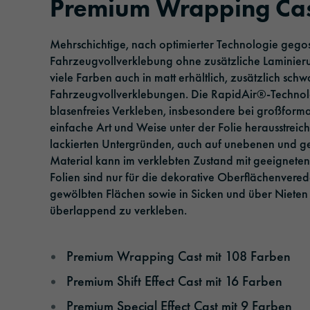
Premium Wrapping Ca
Klebebänder
Logistik & Öffentlicher Personenverkehr
Management
Veranstaltungen
Mehrschichtige, nach optimierter Technologie gegos
Sonnenschutzfolien
Verkehr & Infrastruktur
Verantwortung
Fahrzeugvollverklebung ohne zusätzliche Laminier
viele Farben auch in matt erhältlich, zusätzlich schwa
Laminier- und Schutzfolien
Architektur & Bau
Fahrzeugvollverklebungen. Die RapidAir®-Technolog
Extrudierte Folien
Sicherheit & Schutz
blasenfreies Verkleben, insbesondere bei großformat
einfache Art und Weise unter der Folie herausstreich
lackierten Untergründen, auch auf unebenen und ge
Material kann im verklebten Zustand mit geeigneten 
Folien sind nur für die dekorative Oberflächenvered
gewölbten Flächen sowie in Sicken und über Nieten 
überlappend zu verkleben.
Premium Wrapping Cast mit 108 Farben
Premium Shift Effect Cast mit 16 Farben
Premium Special Effect Cast mit 9 Farben