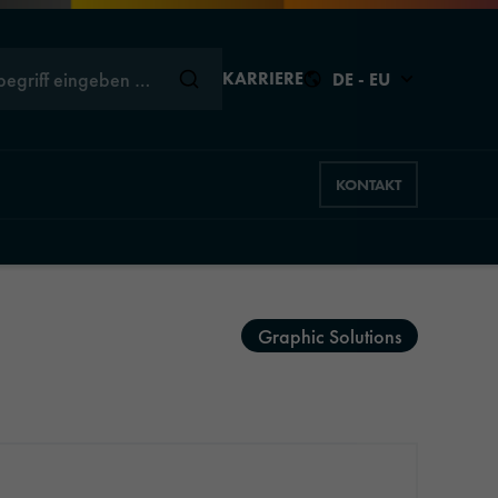
begriff eingeben …
KARRIERE
DE - EU
KONTAKT
Schließen
Schließen
Schließen
Schließen
Schließen
Graphic Solutions
s
ns
hics