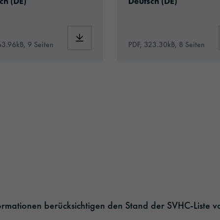
ch (DE)
Deutsch (DE)
_970RA_Premium_Wrapping_Cast_de.pdf
Download: Hinweise_CarWrapping.pdf
63.96kB, 9 Seiten
PDF, 323.30kB, 8 Seiten
-de.pdf
wrapping-eu-care-de.pdf
formationen berücksichtigen den Stand der SVHC-Liste v