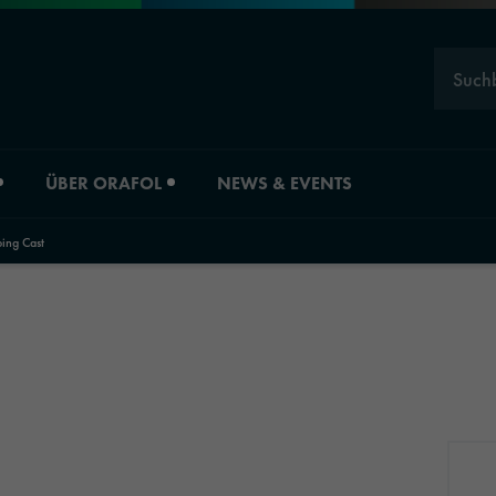
Such
ÜBER ORAFOL
NEWS & EVENTS
ng Cast
Karriere
Divisionsübersicht
ORAFOL als Arbeitgeber
Material Solution
Experten
Industrial Solutio
Young Professionals
Automotive Grap