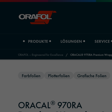
PRODUKTE
LÖSUNGEN
SERVICE
ORAFOL – Engineered for Excellence
/
ORACAL® 970RA Premium Wrappi
Jump to content
Produktart
Branchenübersicht
Service
Über uns
News & Events
Farbfolien
Plotterfolien
Grafische Folien
Digitaldruckfolien
Automotive
Händler Graphic Solutions
Unternehmensprofil
Presse
Grafische Folien
Werbetechnik & Außenwerbung
Händler Adhesive Tape Systems
Standorte
ORANEWS
®
ORACAL
970RA
Reflektierende Materialien
Druck & Papier
Downloads
Historie
Newsletter