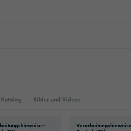
Katalog
Bilder und Videos
rapping_Cast_de.pdf
ad: Hinweise_CarWrapping.pdf
Download: VH10-boatw
beitungshinweise -
Verarbeitungshinweise