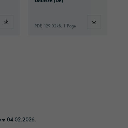
Deutsch (DE)
Download: VH10-boatwrapping-eu-application-de.pdf
Download: oracal
PDF, 129.02kB, 1 Page
Zurück
om 04.02.2026.​