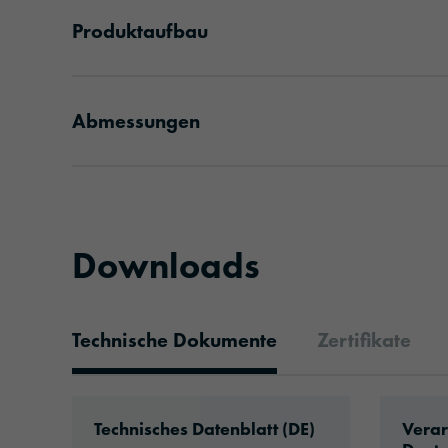
Produktaufbau
Abmessungen
Downloads
Technische Dokumente
Zertifikate
Technische Dokumente
Download: ORACAL®_970RA_Premium_W
Downlo
Technisches Datenblatt (DE)
Verar