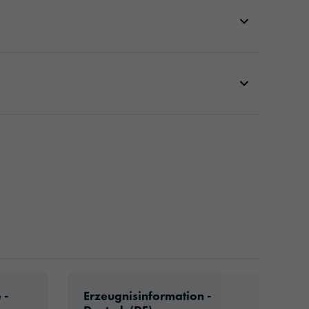
rapping-eu-application-de.pdf
Download: oracal-970ra-article-info
 -
Erzeugnisinformation -