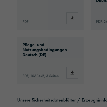
Deuts
Download: ORACAL®
PDF
PDF, 2
Download: PNB02-carwrapping-eu-care
Pflege- und
Nutzungsbedingungen -
Deutsch (DE)
Download: PNB02-car
PDF, 106.14kB, 3 Seiten
Unsere Sicherheitsdatenblätter / Erzeugnisin