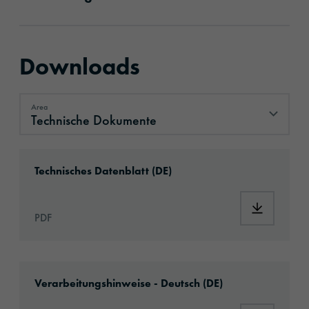
Downloads
Area
Technische Dokumente
Technische Dokumente
Download: ORACAL®_352_Print_Polyester_d
Technisches Datenblatt (DE)
Download:
PDF
Download: Hinweise_Druckmaterialien.pdf
Verarbeitungshinweise - Deutsch (DE)