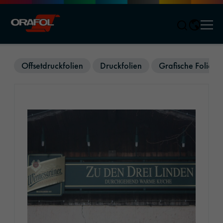
Men
Jump to content
Offsetdruckfolien
Druckfolien
Grafische Folien