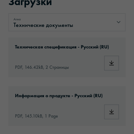
Загрузки
Area
Технические документы
Технические документы
Download: oralite-5095-anti-graffiti-film-262
Техническая спецификация - Русский (RU)
Download: 
PDF, 146.42kB, 2 Страницы
Download: oralite-5095-anti-graffiti-film-art
Информация о продукте - Русский (RU)
Download: 
PDF, 145.10kB, 1 Page