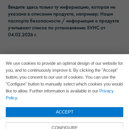
Введите здесь только ту информацию, которая не
указана в описании продукта, например: Наши
паспорта безопасности / информация о продукте
учитывают список по установлению SVHC от
04.02.2026 г.​
We use cookies to provide an optimal design of our website for
you, and to continuously improve it. By clicking the "Accept"
button, you consent to our use of cookies. You can use the
"Configure" button to manually select which cookies you would
like to allow. Further information is available in our
Privacy
Policy
.
ACCEPT
CONFIGURE