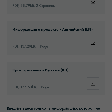
Download:
PDF, 88.79kB, 2 Страницы
Download: oraflex-11855-article-information
Информация о продукте - Английский (EN)
Download:
PDF, 137.29kB, 1 Page
Download: VH16-ats-shelf-life-eu-ru.pdf
Срок хранения - Русский (RU)
Download:
PDF, 155.63kB, 1 Page
Введите здесь только ту информацию, которая не