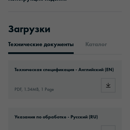
Загрузки
Технические документы
Каталог
Технические документы
Download: oraflex-11885-eu-en.pdf
Техническая спецификация - Английский (EN)
Download:
PDF, 1.34MB, 1 Page
Download: Information_Adhesive_Tapes_gene
Указания по обработке - Русский (RU)