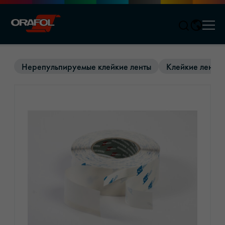
Men
Jump to content
Нерепульпируемые клейкие ленты
Клейкие ленты 