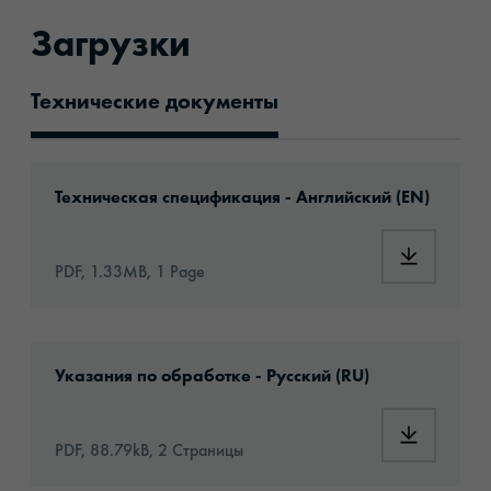
Загрузки
Технические документы
Технические документы
Download: orafix-1495qs-eu-en.pdf
Техническая спецификация - Английский (EN)
Download:
PDF, 1.33MB, 1 Page
Download: Information_Adhesive_Tapes_gene
Указания по обработке - Русский (RU)
Download:
PDF, 88.79kB, 2 Страницы