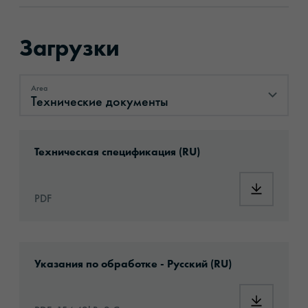
Загрузки
Area
Технические документы
Технические документы
Download: ORACAL®_W001_ru.pdf
Техническая спецификация (RU)
Download
PDF
Download: VHx-Special_Window_Films-eu-app
Указания по обработке - Русский (RU)
Download: