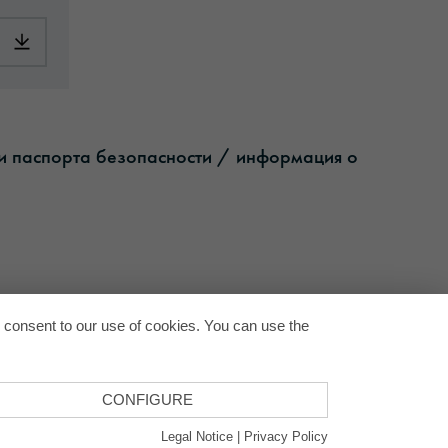
pplication-en.pdf
Download: ORACAL-Basic-article-information-europe-en.pdf
ши паспорта безопасности / информация о
Back to
u consent to our use of cookies. You can use the
CONFIGURE
Legal Notice
|
Privacy Policy