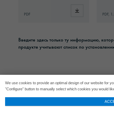
Download: ORACAL®_
PDF
PDF, 1
Введите здесь только ту информацию, кото
продукте учитывают список по установлению
We use cookies to provide an optimal design of our website for you
"Configure" button to manually select which cookies you would like 
ACC