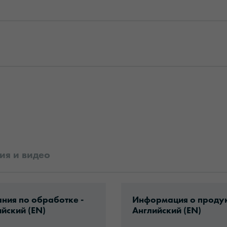
я и видео
ad: VHx-Special_Window_Films-eu-application-
Download: ORACAL-Bas
ния по обработке -
Информация о продук
йский (EN)
Английский (EN)