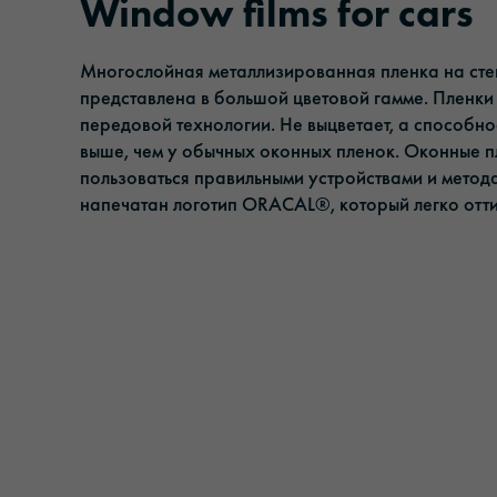
Window films for cars
Клейкие ленты
Управление
Многослойная металлизированная пленка на сте
Солнцезащитная пленка
Ответственность
представлена в большой цветовой гамме. Пленки
передовой технологии. Не выцветает, а способно
Пленки для ламинирования и защиты
выше, чем у обычных оконных пленок. Оконные п
пользоваться правильными устройствами и метод
напечатан логотип ORACAL®, который легко отт