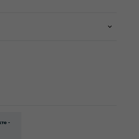
en.pdf
ic-article-information-europe-en.pdf
те -