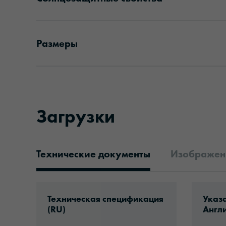
Размеры
Загрузки
Технические документы
Изображени
Технические документы
Download: ORACAL®_Basic’50_ru.pdf
Downlo
Техническая спецификация
Указа
(RU)
Англи