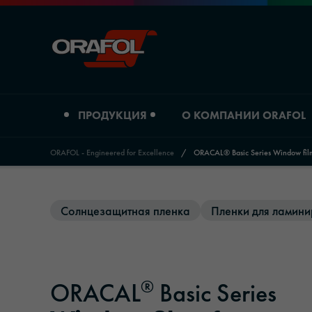
ПРОДУКЦИЯ
О КОМПАНИИ ORAFOL
ORAFOL - Engineered for Excellence
/
ORACAL® Basic Series Window films
Jump to content
Тип продукта
О компании ORAFOL
Солнцезащитная пленка
Пленки для ламини
Пленки для цифровой печати
Профиль компании
Графические пленки
Расположение
®
ORACAL
Basic Series
Светоотражающие материалы
История