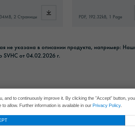
Basic’50_ru.pdf
Download: VHx-Special_Window_Films-eu-a
.34MB, 2 Страницы
PDF, 192.32kB, 1 Page
рая не указана в описании продукта, например: На
 SVHC от 04.02.2026 г.​
, and to continuously improve it. By clicking the "Accept" button, yo
to allow. Further information is available in our
Privacy Policy
.
EPT