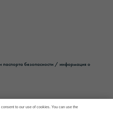
ши паспорта безопасности / информация о
Back to
u consent to our use of cookies. You can use the