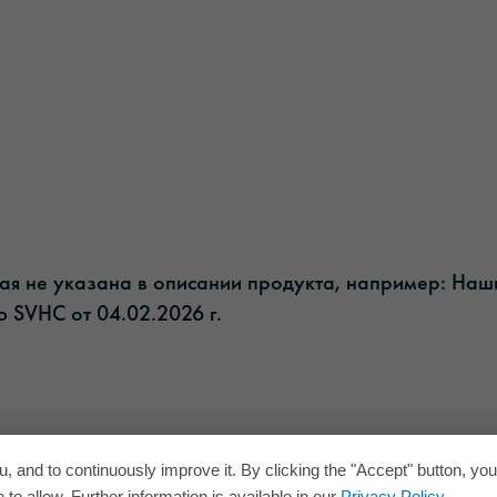
ormation-europe-en.pdf
17212-article-information-europe-en.pdf
рая не указана в описании продукта, например: На
 SVHC от 04.02.2026 г.​
, and to continuously improve it. By clicking the "Accept" button, yo
to allow. Further information is available in our
Privacy Policy
.