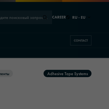
едите поисковый запрос …
CAREER
RU - EU
CONTACT
Закрыть
Закрыть
ленты
Adhesive Tape Systems