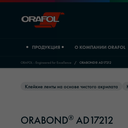
ПРОДУКЦИЯ
О КОМПАНИИ ORAFOL
ORAFOL - Engineered for Excellence
/
ORABOND® AD17212
Jump to content
Тип продукта
О компании ORAFOL
Клейкие ленты на основе чистого акрилата
Пленки для цифровой печати
Профиль компании
Графические пленки
Расположение
®
ORABOND
AD17212
Светоотражающие материалы
История