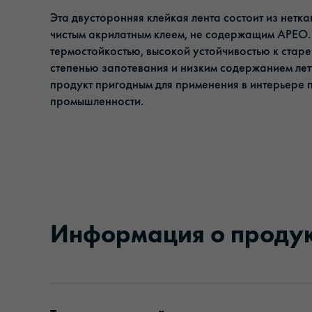
Клейкие ленты
Управление
Эта двусторонняя клейкая лента состоит из нетк
чистым акрилатным клеем, не содержащим APEO.
Солнцезащитная пленка
Ответственность
термостойкостью, высокой устойчивостью к стар
степенью запотевания и низким содержанием лет
Пленки для ламинирования и защиты
продукт пригодным для применения в интерьере
промышленности.
Информация о проду