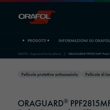
PRODOTTI
INFORMAZIONI SU ORAFOL
ORAFOL - Engineered for Excellence
/
ORAGUARD® PPF2815MF+ Paint Pro
Jump to content
Tipo di prodotto
Informazioni su Orafol
Pellicole protettive antisassaiola
Pellicole di 
Pellicole per la stampa digitale
Profilo aziendale
Pellicole grafiche
Luoghi
®
ORAGUARD
PPF2815M
Materiali riflettenti
Storia