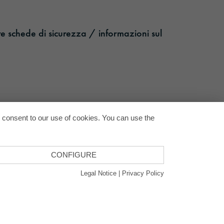
re schede di sicurezza / informazioni sul
Back to
u consent to our use of cookies. You can use the
CONFIGURE
Legal Notice
|
Privacy Policy