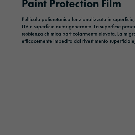
Paint Protection Film
Nastri adesivi
Gestione
Pellicola poliuretanica funzionalizzata in superficie
Pellicola parasole
Responsabilità
UV e superficie autorigenerante. La superficie presen
resistenza chimica particolarmente elevata. La migra
Pellicole di laminazione e protezione
efficacemente impedita dal rivestimento superficiale,