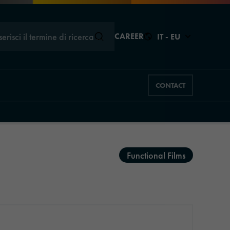
serisci il termine di ricerca …
CAREER
IT - EU
CONTACT
Chiudere
Chiudere
Functional Films