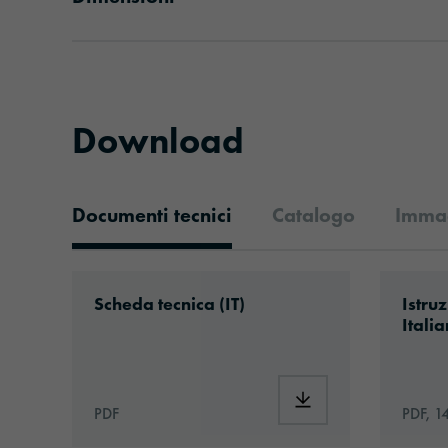
Download
Documenti tecnici
Catalogo
Immag
Documenti tecnici
Download: ORAGUARD®_PPF2815MF+_Pain
Downlo
Scheda tecnica (IT)
Istruz
Italia
Download: ORAGUARD
PDF
PDF, 1