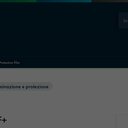
In
tection Film
laminazione e protezione
F+