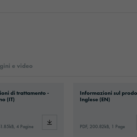
ini e video
t_Protection_Film_it.pdf
ad: VH1-stoneguard-eu-application-it.pdf
Download: oraguard-28
ioni di trattamento -
Informazioni sul prodo
no (IT)
Inglese (EN)
®_PPF2815MF+_Paint_Protection_Film_it.pdf
Download: VH1-stoneguard-eu-application-i
41.85kB, 4 Pagine
PDF, 200.82kB, 1 Page