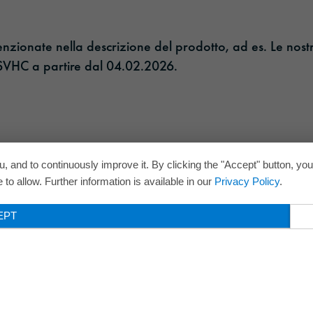
enzionate nella descrizione del prodotto, ad es. Le nost
 SVHC a partire dal 04.02.2026.​
, and to continuously improve it. By clicking the "Accept" button, yo
to allow. Further information is available in our
Privacy Policy
.
EPT