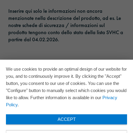
Inserire qui solo le informazioni non ancora
menzionate nella descrizione del prodotto, ad es. Le
nostre schede di sicurezza / informazioni sul
prodotto tengono conto dello stato della lista SVHC a
partire dal 04.02.2026.​
We use cookies to provide an optimal design of our website for
you, and to continuously improve it. By clicking the "Accept"
button, you consent to our use of cookies. You can use the
"Configure" button to manually select which cookies you would
like to allow. Further information is available in our
Privacy
Policy
.
ACCEPT