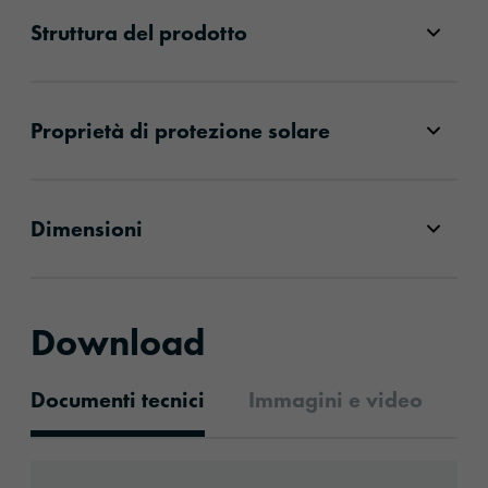
Struttura del prodotto
Proprietà di protezione solare
Dimensioni
Download
Documenti tecnici
Immagini e video
Documenti tecnici
Download: ORACAL®_Basic’15_it.pdf