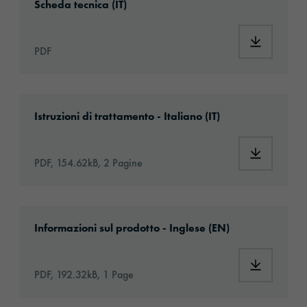
Scheda tecnica (IT)
Download:
PDF
Download: VHx-Special_Window_Films-eu-app
Istruzioni di trattamento - Italiano (IT)
Download:
PDF, 154.62kB, 2 Pagine
Download: ORACAL-Basic-article-information
Informazioni sul prodotto - Inglese (EN)
Download:
PDF, 192.32kB, 1 Page