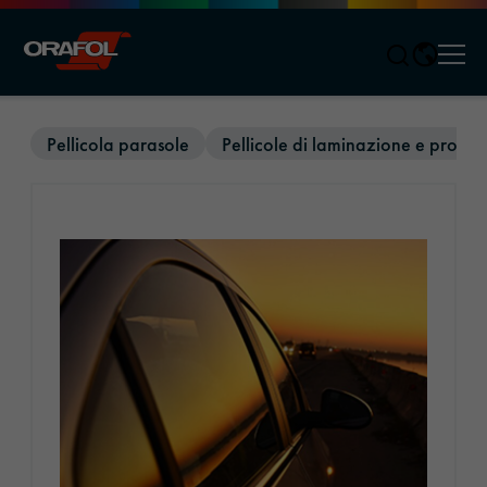
Men
Jump to content
Pellicola parasole
Pellicole di laminazione e protez