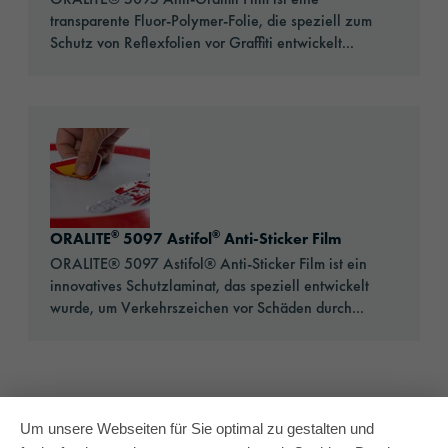
transparente Fluor-Polymer-Folie, die speziell zum
Schutz von Reflexfolien vor Graffiti entwickelt...
Go to: ORALITE® 5097 Astifol® Anti-Sticker F
®
®
ORALITE
5097 Astifol
Anti-Sticker Film
ORALITE® 5097 Astifol® Anti-Sticker Film ist ein
innovatives Schutzlaminat, das speziell entwickelt
wurde, um Verkehrszeichen vor Schäden durch...
Um unsere Webseiten für Sie optimal zu gestalten und