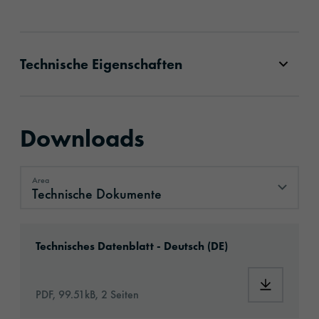
Technische Eigenschaften
Downloads
Area
Technische Dokumente
Technische Dokumente
Download: oralite-5019i-uv-digital-printing-
Technisches Datenblatt - Deutsch (DE)
Download: 
PDF, 99.51kB, 2 Seiten