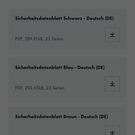
Download: MSDS_ORALITE____5019i_black__
Sicherheitsdatenblatt Schwarz - Deutsch (DE)
Download:
PDF, 289.81kB, 23 Seiten
Download: MSDS_ORALITE____5019i_blue__0
Sicherheitsdatenblatt Blau - Deutsch (DE)
Download
PDF, 293.63kB, 23 Seiten
Download: MSDS_ORALITE____5019i_brown_
Sicherheitsdatenblatt Braun - Deutsch (DE)
Download