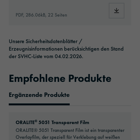
Download
PDF, 286.06kB, 22 Seiten
Unsere Sicherheitsdatenblätter /
Erzeugnisinformationen berücksichtigen den Stand
der SVHC-Liste vom 04.02.2026.​
Empfohlene Produkte
Ergänzende Produkte
Empfohlene Produkte
Go to: ORALITE® 5051 Transparent Film
®
ORALITE
5051 Transparent Film
ORALITE® 5051 Transparent Film ist ein transparenter
Overlayfilm, der speziell für Verklebung auf weißen