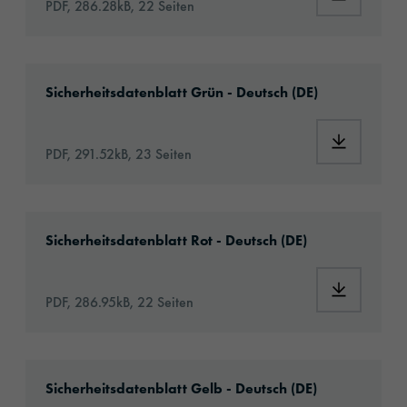
PDF, 286.28kB, 22 Seiten
Download: MSDS_ORALITE____5019i_green__
Sicherheitsdatenblatt Grün - Deutsch (DE)
Download
PDF, 291.52kB, 23 Seiten
Download: MSDS_ORALITE____5019i_red__03
Sicherheitsdatenblatt Rot - Deutsch (DE)
Download
PDF, 286.95kB, 22 Seiten
Download: MSDS_ORALITE____5019i_yellow_
Sicherheitsdatenblatt Gelb - Deutsch (DE)