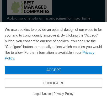
Abbiamo ottenuto un riconoscimento importante:
Deloitte e altre rinomate istituzioni ci hanno nominato
“Best Managed Company”. ORAFOL soddisfa i
We use cookies to provide an optimal design of our website for
rigorosi criteri del programma nei settori Strategia,
you, and to continuously improve it. By clicking the "Accept"
Cultura e Impegno, Produttività e Innovazione,
button, you consent to our use of cookies. You can use the
Governance e Finanza.ORAFOL ha vinto per cinque
"Configure" button to manually select which cookies you would
volte il Best Managed Companies Award e vanta
like to allow. Further information is available in our
Privacy
quindi il riconoscimento Gold del marchio di qualità
Policy
.
riservato alle aziende gestite in modo eccellente.
ACCEPT
CONFIGURE
© 2026 ORAFOL Europe GmbH. All rights reserved.
Legal Notice
Privacy Policy
CGVF
Legal Notice
|
Privacy Policy