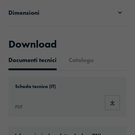
Dimensioni
Download
Documenti tecnici
Catalogo
Documenti tecnici
Download: ORAGUARD®_290DU_it.pdf
Scheda tecnica (IT)
Download
PDF
Download: oraguard-290du-article-informati