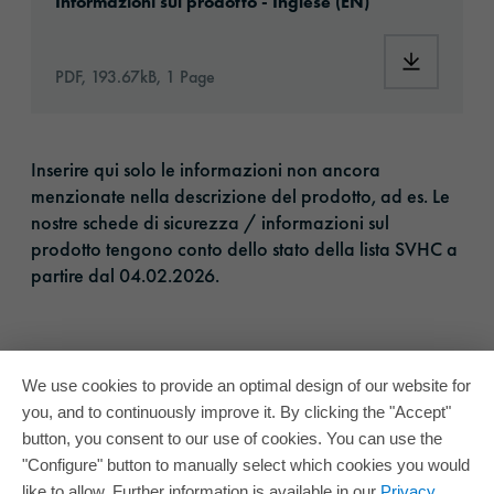
Informazioni sul prodotto - Inglese (EN)
Download:
PDF, 193.67kB, 1 Page
Inserire qui solo le informazioni non ancora
menzionate nella descrizione del prodotto, ad es. Le
nostre schede di sicurezza / informazioni sul
prodotto tengono conto dello stato della lista SVHC a
partire dal 04.02.2026.​
We use cookies to provide an optimal design of our website for
you, and to continuously improve it. By clicking the "Accept"
button, you consent to our use of cookies. You can use the
"Configure" button to manually select which cookies you would
like to allow. Further information is available in our
Privacy