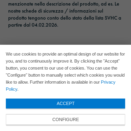
menzionate nella descrizione del prodotto, ad es. Le
nostre schede di sicurezza / informazioni sul
prodotto tengono conto dello stato della lista SVHC a
partire dal 04.02.2026.​
We use cookies to provide an optimal design of our website for
you, and to continuously improve it. By clicking the "Accept"
button, you consent to our use of cookies. You can use the
"Configure" button to manually select which cookies you would
like to allow. Further information is available in our
Privacy
Policy
.
ACCEPT
CONFIGURE