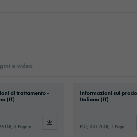
ini e video
al-data-sheet-europe-it.pdf
ad: Information_Adhesive_Tapes_general.pdf
Download: orabond-183
ioni di trattamento -
Informazioni sul prodo
no (IT)
Italiano (IT)
31tm-4498-technical-data-sheet-europe-it.pdf
Download: Information_Adhesive_Tapes_ge
9.91kB, 2 Pagine
PDF, 201.70kB, 1 Page