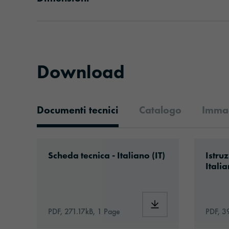
Download
Documenti tecnici
Catalogo
Immag
Documenti tecnici
Download: orabond-1831tm-4498-technic
Downlo
Scheda tecnica - Italiano (IT)
Istruz
Italia
Download: orabond-18
PDF, 271.17kB, 1 Page
PDF, 3