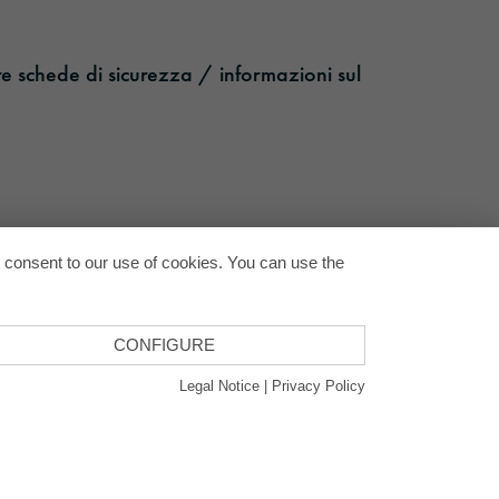
re schede di sicurezza / informazioni sul
Back to
u consent to our use of cookies. You can use the
CONFIGURE
Legal Notice
|
Privacy Policy