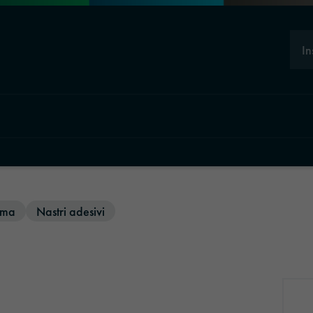
In
iuma
Nastri adesivi