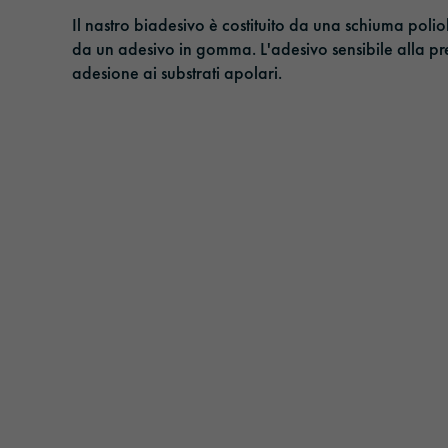
Nastri adesivi
Gestione
Il nastro biadesivo è costituito da una schiuma poliole
da un adesivo in gomma. L'adesivo sensibile alla pre
Pellicola parasole
Responsabilità
adesione ai substrati apolari.
Pellicole di laminazione e protezione