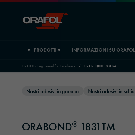
PRODOTTI
INFORMAZIONI SU ORAFOL
ORAFOL - Engineered for Excellence
/
ORABOND® 1831TM
Jump to content
Tipo di prodotto
Informazioni su Orafol
Nastri adesivi in gomma
Nastri adesivi in sch
Pellicole per la stampa digitale
Profilo aziendale
Pellicole grafiche
Luoghi
®
ORABOND
1831TM
Materiali riflettenti
Storia