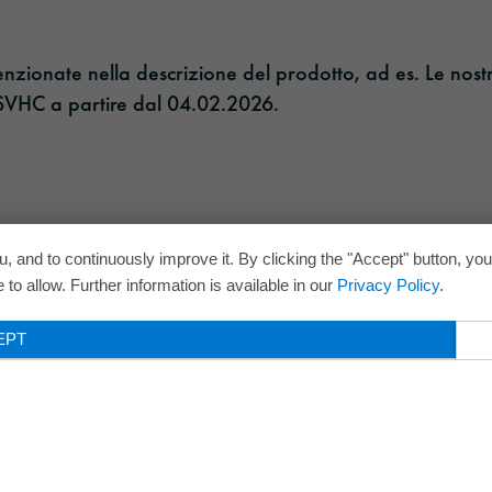
enzionate nella descrizione del prodotto, ad es. Le nost
 SVHC a partire dal 04.02.2026.​
, and to continuously improve it. By clicking the "Accept" button, yo
to allow. Further information is available in our
Privacy Policy
.
EPT