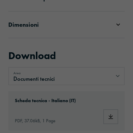
Dimensioni
Download
Area
Documenti tecnici
Documenti tecnici
Download: orabond-1392tm-6287-technical-da
Scheda tecnica - Italiano (IT)
Download:
PDF, 37.06kB, 1 Page