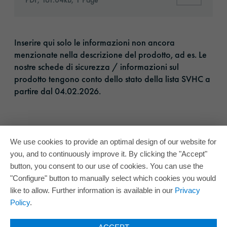
Inserire qui solo le informazioni non ancora
menzionate nella descrizione del prodotto, ad es. Le
nostre schede di sicurezza / informazioni sul
prodotto tengono conto dello stato della lista SVHC a
partire dal 04.02.2026.​
We use cookies to provide an optimal design of our website for
you, and to continuously improve it. By clicking the "Accept"
button, you consent to our use of cookies. You can use the
"Configure" button to manually select which cookies you would
like to allow. Further information is available in our
Privacy
Policy
.