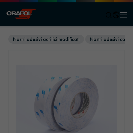
Men
Jump to content
Nastri adesivi acrilici modificati
Nastri adesivi con s