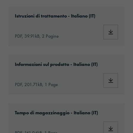
Download: Information_Adhesive_Tapes_gene
Istruzioni di trattamento - Italiano (IT)
Download:
PDF, 39.91kB, 2 Pagine
Download: orabond-1392tm-article-informati
Informazioni sul prodotto - Italiano (IT)
Download:
PDF, 201.71kB, 1 Page
Download: VH16-ats-shelf-life-eu-it.pdf
Tempo di magazzinaggio - Italiano (IT)
Download: 
PDF, 161.04kB, 1 Page