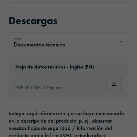
Descargas
Area
Documentos técnicos
Documentos técnicos
Download: oralite-5097-astifol-anti-sticker-
Hoja de datos técnicos - Inglés (EN)
Download: 
PDF, 91.07kB, 2 Páginas
Indique aquí información que no haya mencionado
en la descripción del producto, p. ej., observar
nuestras hojas de seguridad / información del
producto según la lista SVHC actualizada a