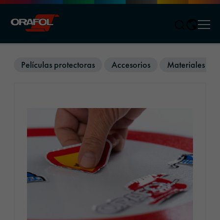
Men
Jump to content
Películas protectoras
Accesorios
Materiales refl