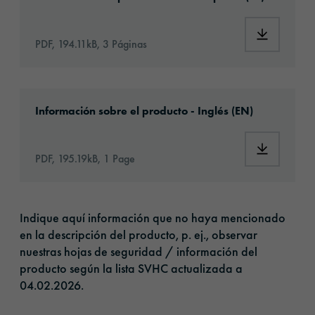
Download:
PDF, 194.11kB, 3 Páginas
Download: orajet-3628-wall-art-digital-artic
Información sobre el producto - Inglés (EN)
Download: 
PDF, 195.19kB, 1 Page
Indique aquí información que no haya mencionado
en la descripción del producto, p. ej., observar
nuestras hojas de seguridad / información del
producto según la lista SVHC actualizada a
04.02.2026.​