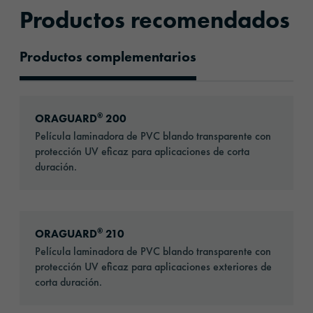
Productos recomendados
Productos complementarios
Productos recomendados
Go to: ORAGUARD® 200
®
ORAGUARD
200
Película laminadora de PVC blando transparente con
protección UV eficaz para aplicaciones de corta
duración.
Go to: ORAGUARD® 210
®
ORAGUARD
210
Película laminadora de PVC blando transparente con
protección UV eficaz para aplicaciones exteriores de
corta duración.