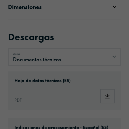
Dimensiones
Descargas
Area
Documentos técnicos
Documentos técnicos
Download: ORAJET®_3628_Wall_Art_Digital_
Hoja de datos técnicos (ES)
Download:
PDF
Download: Information_DigitalPrintingMateri
Indicaciones de procesamiento - Español (ES)