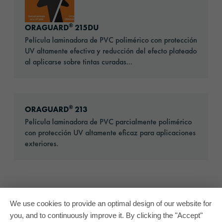
®
ORAGUARD
215DU
Película laminadora de PVC polimérico con protección
UV altamente efectiva y reducción del efecto plateado
al aplicarse sobre tintas curadas...
Go to: ORAGUARD® 213
®
ORAGUARD
213
Película laminadora de PVC parcialmente polimérico
con protección UV altamente eficaz para aplicaciones
exteriores.
We use cookies to provide an optimal design of our website for
you, and to continuously improve it. By clicking the "Accept"