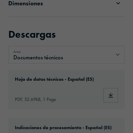
Dimensiones
Descargas
Area
Documentos técnicos
Documentos técnicos
Download: orafix-1281-6444-technical-data-
Hoja de datos técnicos - Español (ES)
Download:
PDF, 52.69kB, 1 Page
Download: Information_Adhesive_Tapes_gene
Indicaciones de procesamiento - Español (ES)