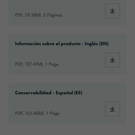
Download:
PDF, 39.28kB, 2 Páginas
Download: orafix-1281-article-information-e
Información sobre el producto - Inglés (EN)
Download:
PDF, 137.49kB, 1 Page
Download: VH16-ats-shelf-life-eu-es.pdf
Conservabilidad - Español (ES)
Download:
PDF, 163.88kB, 1 Page