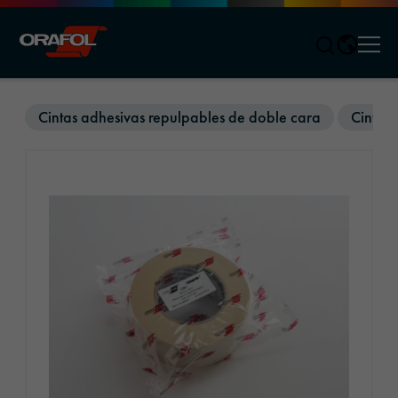
Men
Jump to content
Cintas adhesivas repulpables de doble cara
Cintas