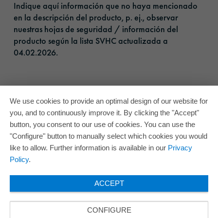
Indique aquí información que no haya mencionado
en la descripción del producto, p. ej., observar
nuestras hojas de seguridad / información del
producto según la lista SVHC actualizada a
04.02.2026.​
We use cookies to provide an optimal design of our website for
you, and to continuously improve it. By clicking the "Accept"
button, you consent to our use of cookies. You can use the
"Configure" button to manually select which cookies you would
like to allow. Further information is available in our
Privacy
Policy
.
ACCEPT
CONFIGURE