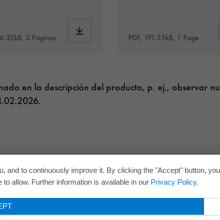
Commercial_S’05_es.pdf
Download: VHx-Special_Window_Films-eu-a
16.32kB, 2 Páginas
PDF, 191.35kB, 1 Page
do en la descripción del producto, p. ej., observar nu
.02.2026.​
, and to continuously improve it. By clicking the "Accept" button, yo
to allow. Further information is available in our
Privacy Policy
.
EPT