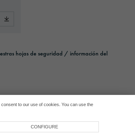
pplication-es.pdf
Download: ORACAL-CommercialS-article-information-europe-en.
estras hojas de seguridad / información del
Back to
u consent to our use of cookies. You can use the
CONFIGURE