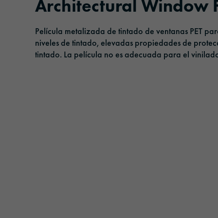
Architectural Window 
Cintas adhesivas
Gestión
Película metalizada de tintado de ventanas PET para e
Película de protección solar
Responsabilidad
niveles de tintado, elevadas propiedades de protecc
tintado. La película no es adecuada para el vinilad
Películas de laminado y protección