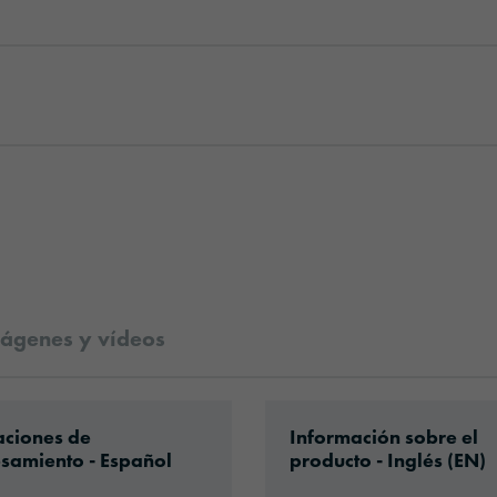
ágenes y vídeos
es.pdf
ad: VHx-Special_Window_Films-eu-application-
Download: ORACAL-Com
aciones de
Información sobre el
samiento - Español
producto - Inglés (EN)