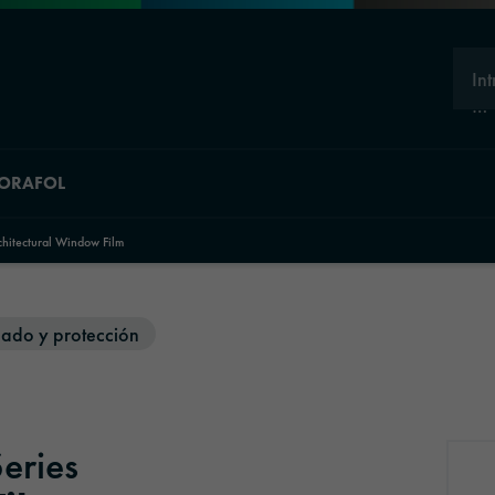
In
…
 ORAFOL
hitectural Window Film
nado y protección
eries