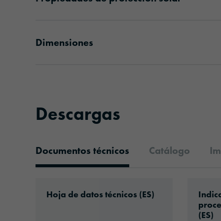
Dimensiones
Descargas
Documentos técnicos
Catálogo
Im
Documentos técnicos
Download: ORACAL®_Commercial_S’05_
Downlo
Hoja de datos técnicos (ES)
Indic
proce
(ES)