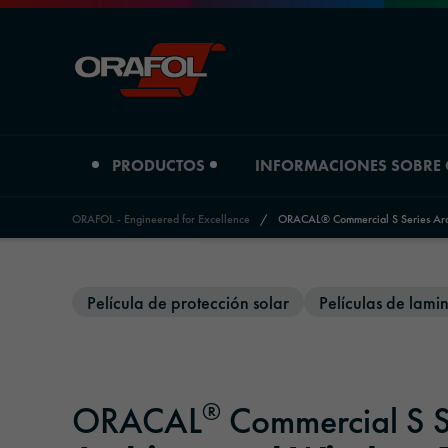
PRODUCTOS
INFORMACIONES SOBRE
ORAFOL - Engineered for Excellence
/
ORACAL® Commercial S Series Arc
Jump to content
Tipo de producto
Informaciones sobre Orafol
Película de protección solar
Películas de lami
Películas de impresión digital
Perfil de la empresa
Películas gráficas
Ubicaciones
®
ORACAL
Commercial S S
Materiales reflectantes
Historia