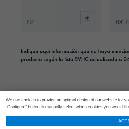
Download: ORACAL®_
PDF
PDF, 1
Indique aquí información que no haya menciona
producto según la lista SVHC actualizada a 04
We use cookies to provide an optimal design of our website for you
"Configure" button to manually select which cookies you would like 
ACC