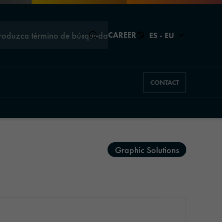
troduzca término de búsqueda
CAREER
ES - EU
CONTACT
Cerrar
Cerrar
Graphic Solutions