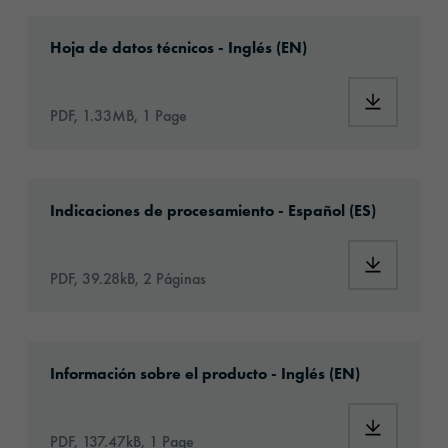
Documentos técnicos
Download: orabond-3331TM-eu-en.pdf
Hoja de datos técnicos - Inglés (EN)
Download:
PDF, 1.33MB, 1 Page
Download: Information_Adhesive_Tapes_gene
Indicaciones de procesamiento - Español (ES)
Download:
PDF, 39.28kB, 2 Páginas
Download: orabond-3331tm-article-informat
Información sobre el producto - Inglés (EN)
Download:
PDF, 137.47kB, 1 Page