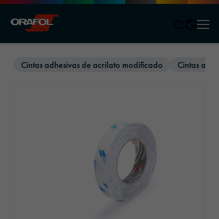
Men
Jump to content
Cintas adhesivas de acrilato modificado
Cintas adhe