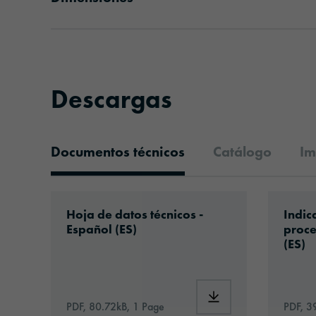
Descargas
Documentos técnicos
Catálogo
Im
Documentos técnicos
Download: orabond-1836-id1043-technic
Downlo
Hoja de datos técnicos -
Indic
Español (ES)
proce
(ES)
Download: orabond-1
PDF, 80.72kB, 1 Page
PDF, 3