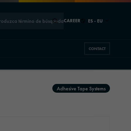
troduzca término de búsqueda
CAREER
ES - EU
CONTACT
Cerrar
Cerrar
Adhesive Tape Systems