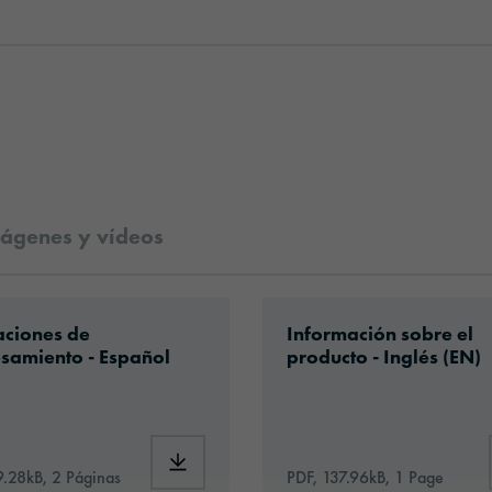
ágenes y vídeos
al-data-sheet-europe-es.pdf
ad: Information_Adhesive_Tapes_general.pdf
Download: orabond-18
aciones de
Información sobre el
samiento - Español
producto - Inglés (EN)
836-id1043-technical-data-sheet-europe-es.pdf
Download: Information_Adhesive_Tapes_ge
9.28kB, 2 Páginas
PDF, 137.96kB, 1 Page