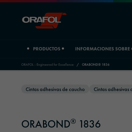
PRODUCTOS
INFORMACIONES SOBRE
ORAFOL - Engineered for Excellence
/
ORABOND® 1836
Jump to content
Tipo de producto
Informaciones sobre Orafol
Cintas adhesivas de caucho
Cintas adhesivas
Películas de impresión digital
Perfil de la empresa
Películas gráficas
Ubicaciones
®
ORABOND
1836
Materiales reflectantes
Historia