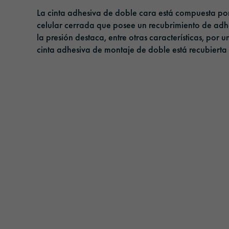
Cintas adhesivas
Gestión
La cinta adhesiva de doble cara está compuesta po
celular cerrada que posee un recubrimiento de adh
Película de protección solar
Responsabilidad
la presión destaca, entre otras características, por
cinta adhesiva de montaje de doble está recubierta
Películas de laminado y protección