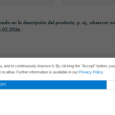
do en la descripción del producto, p. ej., observar nu
.02.2026.​
, and to continuously improve it. By clicking the "Accept" button, yo
to allow. Further information is available in our
Privacy Policy
.
EPT