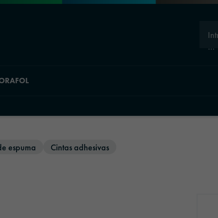
In
…
 ORAFOL
 de espuma
Cintas adhesivas