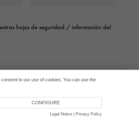
estras hojas de seguridad / información del
Back to
u consent to our use of cookies. You can use the
CONFIGURE
Legal Notice
|
Privacy Policy