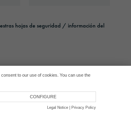
estras hojas de seguridad / información del
Back to
u consent to our use of cookies. You can use the
CONFIGURE
Legal Notice
|
Privacy Policy