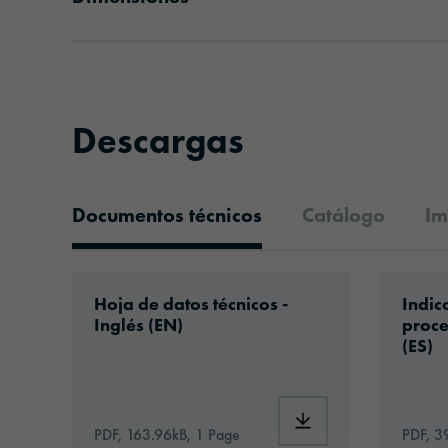
Descargas
Documentos técnicos
Catálogo
Im
Documentos técnicos
Download: orabond-119508-id1717-techn
Downlo
Hoja de datos técnicos -
Indic
Inglés (EN)
proce
(ES)
Download: orabond-11
PDF, 163.96kB, 1 Page
PDF, 3