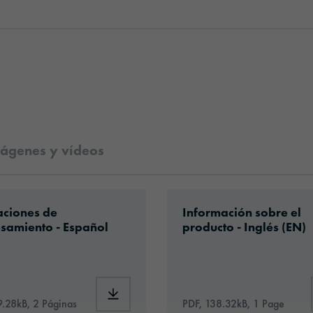
ágenes y vídeos
ical-data-sheet-europe-en.pdf
ad: Information_Adhesive_Tapes_general.pdf
Download: orabond-11
aciones de
Información sobre el
samiento - Español
producto - Inglés (EN)
9508-id1717-technical-data-sheet-europe-en.pdf
Download: Information_Adhesive_Tapes_ge
9.28kB, 2 Páginas
PDF, 138.32kB, 1 Page