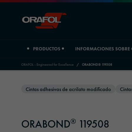
PRODUCTOS
INFORMACIONES SOBRE
ORAFOL - Engineered for Excellence
/
ORABOND® 119508
Jump to content
Tipo de producto
Informaciones sobre Orafol
Cintas adhesivas de acrilato modificado
Cinta
Películas de impresión digital
Perfil de la empresa
Películas gráficas
Ubicaciones
®
ORABOND
119508
Materiales reflectantes
Historia