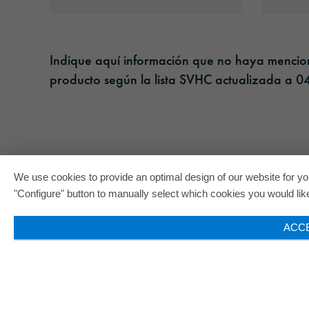
Indique aquí información que no haya menciona
producto según la lista SVHC actualizada a 04
We use cookies to provide an optimal design of our website for you
"Configure" button to manually select which cookies you would like 
ACC