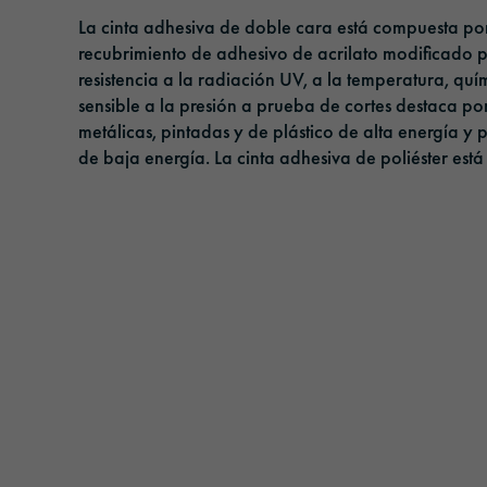
Cintas adhesivas
Gestión
La cinta adhesiva de doble cara está compuesta por
recubrimiento de adhesivo de acrilato modificado
Película de protección solar
Responsabilidad
resistencia a la radiación UV, a la temperatura, qu
sensible a la presión a prueba de cortes destaca p
Películas de laminado y protección
metálicas, pintadas y de plástico de alta energía 
de baja energía. La cinta adhesiva de poliéster est