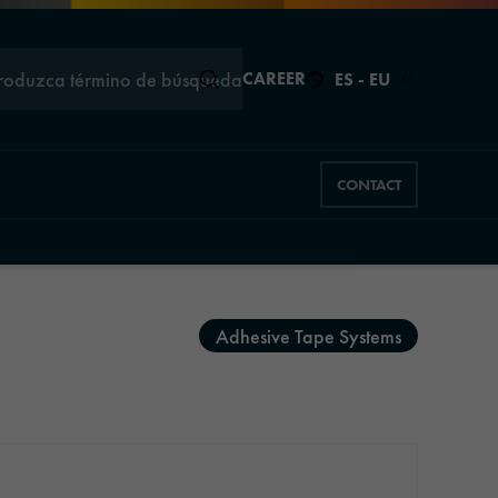
troduzca término de búsqueda
CAREER
ES - EU
CONTACT
Cerrar
Cerrar
Adhesive Tape Systems