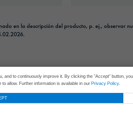
do en la descripción del producto, p. ej., observar nu
.02.2026.​
, and to continuously improve it. By clicking the "Accept" button, yo
to allow. Further information is available in our
Privacy Policy
.
EPT