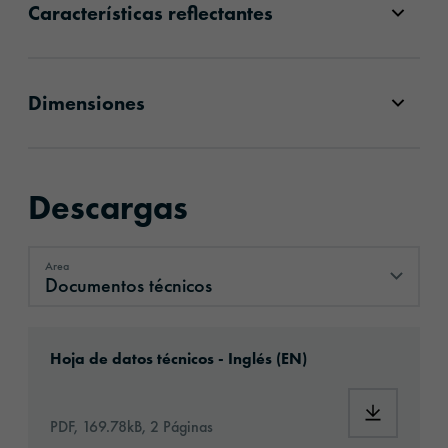
Características reflectantes
Dimensiones
Descargas
Area
Documentos técnicos
Documentos técnicos
Download: oralite-5431ind-commercial-grade
Hoja de datos técnicos - Inglés (EN)
Download:
PDF, 169.78kB, 2 Páginas