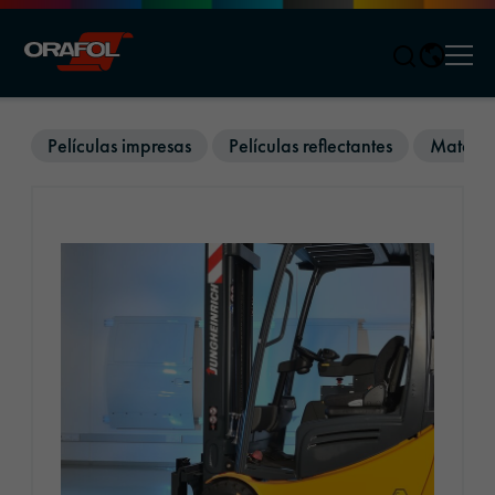
Men
Jump to content
Películas impresas
Películas reflectantes
Material