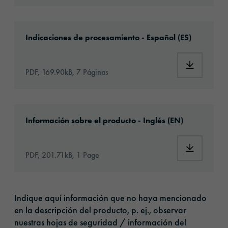
Download: oralite-RA1A-eu-es-application.p
Indicaciones de procesamiento - Español (ES)
Download:
PDF, 169.90kB, 7 Páginas
Download: oralite-5431ind-commercial-grade
Información sobre el producto - Inglés (EN)
Download:
PDF, 201.71kB, 1 Page
Indique aquí información que no haya mencionado
en la descripción del producto, p. ej., observar
nuestras hojas de seguridad / información del