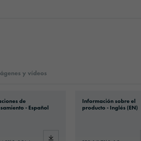
ágenes y vídeos
t_Protection_Film_es.pdf
ad: VH1-stoneguard-eu-application-es.pdf
Download: oraguard-28
aciones de
Información sobre el
samiento - Español
producto - Inglés (EN)
®_PPF2815GF+_Paint_Protection_Film_es.pdf
Download: VH1-stoneguard-eu-application-