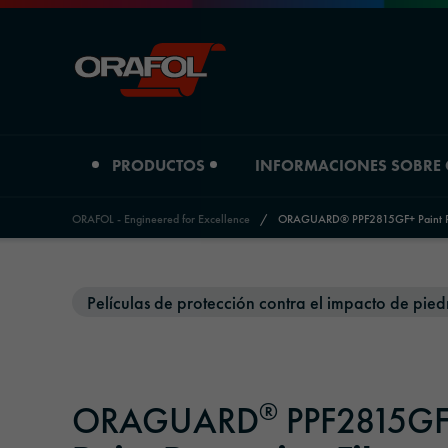
PRODUCTOS
INFORMACIONES SOBRE
ORAFOL - Engineered for Excellence
/
ORAGUARD® PPF2815GF+ Paint Pro
Jump to content
Tipo de producto
Informaciones sobre Orafol
Películas de protección contra el impacto de pied
Películas de impresión digital
Perfil de la empresa
Películas gráficas
Ubicaciones
®
ORAGUARD
PPF2815G
Materiales reflectantes
Historia