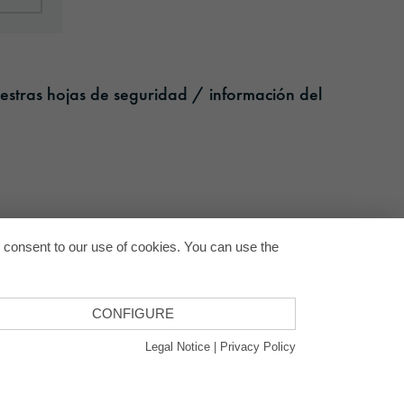
estras hojas de seguridad / información del
Back to
u consent to our use of cookies. You can use the
CONFIGURE
Legal Notice
|
Privacy Policy