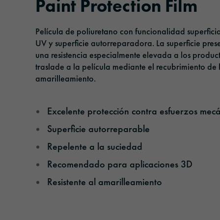
Paint Protection Film
Cintas adhesivas
Gestión
Película de poliuretano con funcionalidad superficia
Película de protección solar
Responsabilidad
UV y superficie autorreparadora. La superficie prese
una resistencia especialmente elevada a los produc
Películas de laminado y protección
traslade a la película mediante el recubrimiento de l
amarilleamiento.
Excelente protección contra esfuerzos mec
Superficie autorreparable
Repelente a la suciedad
Recomendado para aplicaciones 3D
Resistente al amarilleamiento