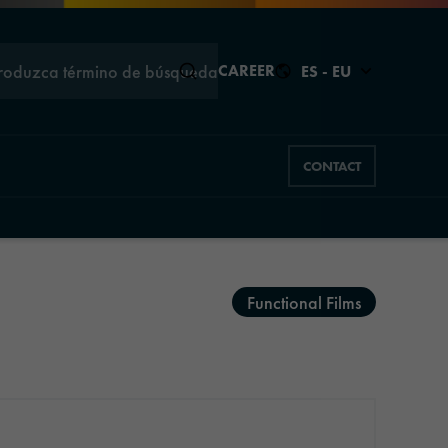
troduzca término de búsqueda
CAREER
ES - EU
CONTACT
Cerrar
Cerrar
Functional Films