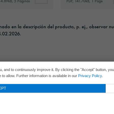
44.89kB, 5 Páginas
PDF, 141.70kB, 1 Page
do en la descripción del producto, p. ej., observar nu
.02.2026.​
, and to continuously improve it. By clicking the "Accept" button, yo
to allow. Further information is available in our
Privacy Policy
.
EPT