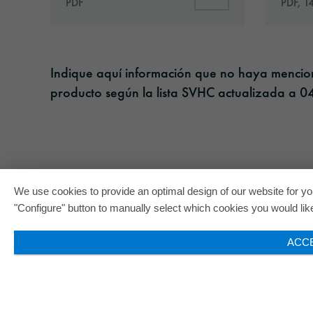
PDF
PDF, 1
Indique aquí información que no haya menciona
producto según la lista SVHC actualizada a 04
We use cookies to provide an optimal design of our website for you
"Configure" button to manually select which cookies you would like 
ACC