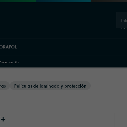
In
…
 ORAFOL
tection Film
ras
Películas de laminado y protección
F+