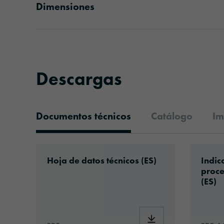
Dimensiones
Descargas
Documentos técnicos
Catálogo
Im
Documentos técnicos
Download: ORAGUARD®_PPF2815GF+_Pain
Downlo
Hoja de datos técnicos (ES)
Indic
proce
(ES)
Download: ORAGUARD