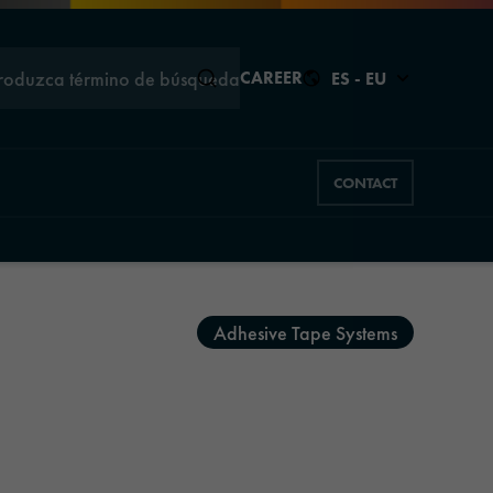
troduzca término de búsqueda
CAREER
ES - EU
CONTACT
Cerrar
Cerrar
Adhesive Tape Systems