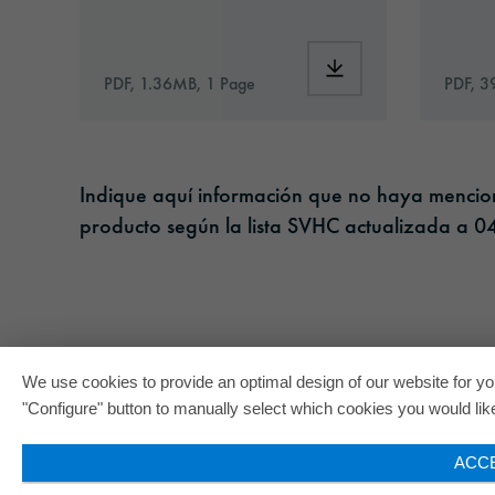
Download: oraflex-1
PDF, 1.36MB, 1 Page
PDF, 3
Indique aquí información que no haya menciona
producto según la lista SVHC actualizada a 04
We use cookies to provide an optimal design of our website for you
"Configure" button to manually select which cookies you would like 
ACC