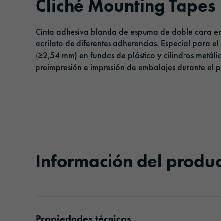
Cliché Mounting Tapes
Cintas adhesivas
Gestión
Cinta adhesiva blanda de espuma de doble cara en
Película de protección solar
Responsabilidad
acrilato de diferentes adherencias. Especial para e
(≥2,54 mm) en fundas de plástico y cilindros metál
Películas de laminado y protección
preimpresión e impresión de embalajes durante el
Información del produ
Propiedades técnicas