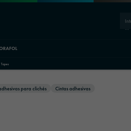
In
…
 ORAFOL
 Tapes
adhesivas para clichés
Cintas adhesivas