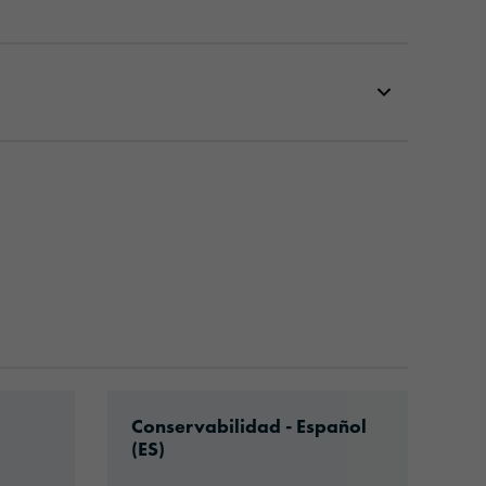
26-article-information-europe-en.pdf
Download: VH16-ats-shelf-life-eu-es.
Conservabilidad - Español
(ES)