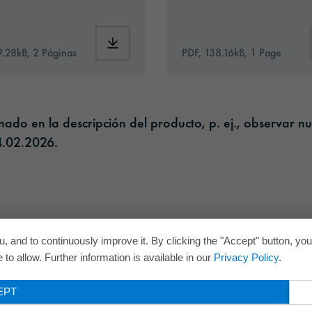
1826-eu-en.pdf
Download: Information_Adhesive_Tapes_ge
9.28kB, 2 Páginas
PDF, 138.16kB, 1 Page
do en la descripción del producto, p. ej., observar nu
.02.2026.​
, and to continuously improve it. By clicking the "Accept" button, yo
to allow. Further information is available in our
Privacy Policy
.
EPT