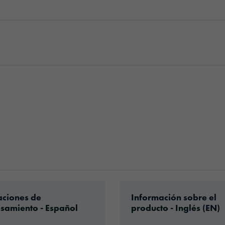
ad: Information_Adhesive_Tapes_general.pdf
Download: oraflex-118
aciones de
Información sobre el
samiento - Español
producto - Inglés (EN)