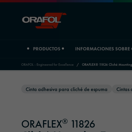
PRODUCTOS
INFORMACIONES SOBRE
ORAFOL - Engineered for Excellence
/
ORAFLEX® 11826 Cliché Mounting
Jump to content
Tipo de producto
Informaciones sobre Orafol
Cinta adhesiva para cliché de espuma
Cintas 
Películas de impresión digital
Perfil de la empresa
Películas gráficas
Ubicaciones
®
ORAFLEX
11826
Materiales reflectantes
Historia