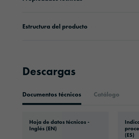
Estructura del producto
Descargas
Documentos técnicos
Catálogo
Documentos técnicos
Download: oraflex-11826-eu-en.pdf
Downlo
Hoja de datos técnicos -
Indic
Inglés (EN)
proce
(ES)