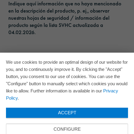
Indique aquí información que no haya mencionado
en la descripción del producto, p. ej., observar
nuestras hojas de seguridad / información del
producto según la lista SVHC actualizada a
04.02.2026.​
We use cookies to provide an optimal design of our website for
you, and to continuously improve it. By clicking the "Accept"
button, you consent to our use of cookies. You can use the
"Configure" button to manually select which cookies you would
like to allow. Further information is available in our
Privacy
Policy
.
ACCEPT
CONFIGURE