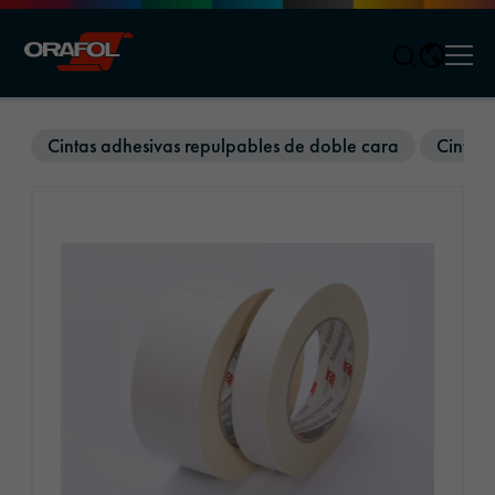
Men
Jump to content
Cintas adhesivas repulpables de doble cara
Cintas