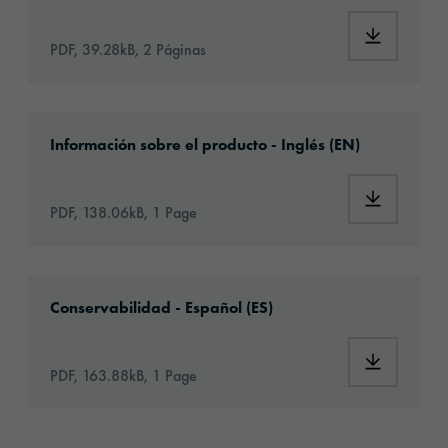
Download:
PDF, 39.28kB, 2 Páginas
Download: orafix-1283-article-information-e
Información sobre el producto - Inglés (EN)
Download:
PDF, 138.06kB, 1 Page
Download: VH16-ats-shelf-life-eu-es.pdf
Conservabilidad - Español (ES)
Download:
PDF, 163.88kB, 1 Page