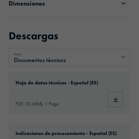
Dimensiones
Descargas
Area
Documentos técnicos
Documentos técnicos
Download: orafix-1283-6474-technical-data-s
Hoja de datos técnicos - Español (ES)
Download:
PDF, 52.68kB, 1 Page
Download: Information_Adhesive_Tapes_gene
Indicaciones de procesamiento - Español (ES)