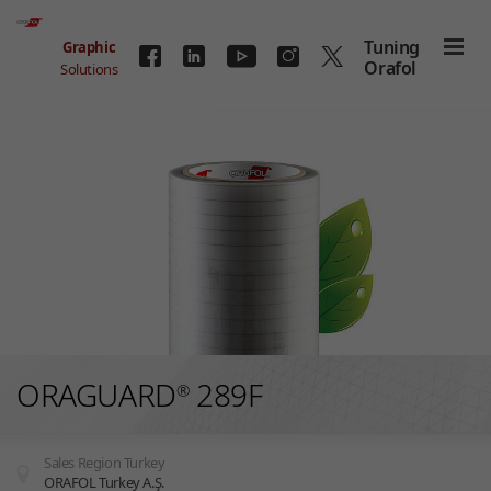
Skip to main content
Tuning
Graphic
Orafol
Solutions
ORAGUARD
289F
®
Sales Region Turkey
ORAFOL Turkey A.Ş.
You are here: