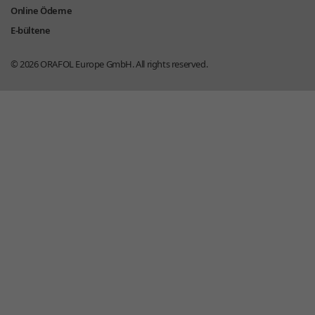
Online Ödeme
E-bültene
© 2026
ORAFOL Europe GmbH.
All rights reserved.