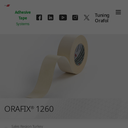
Skip to main content
Adhesive
Tuning
Tape
Orafol
Systems
ORAFIX
1260
®
Sales Region Turkey