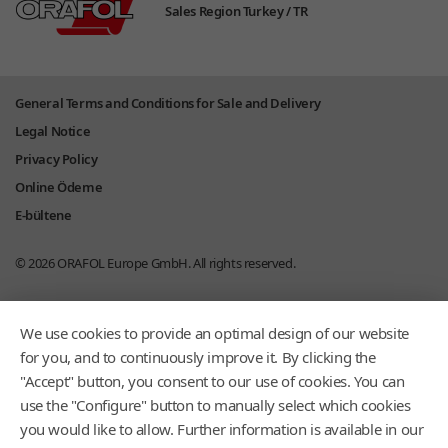
Sales Region Turkey /
TR
General Terms and Conditions for Sale and Delivery
Legal Notice
Privacy Policy
Online Ödeme
E-bültene
© 2026
ORAFOL Europe GmbH.
All rights reserved.
We use cookies to provide an optimal design of our website
for you, and to continuously improve it. By clicking the
"Accept" button, you consent to our use of cookies. You can
use the "Configure" button to manually select which cookies
you would like to allow. Further information is available in our