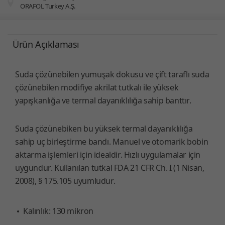
ORAFOL Turkey A.Ş.
You are here:
Ürün Açıklaması
Suda çözünebilen yumuşak dokusu ve çift taraflı suda
çözünebilen modifiye akrilat tutkalı ile yüksek
yapışkanlığa ve termal dayanıklılığa sahip banttır.
Suda çözünebiken bu yüksek termal dayanıklılığa
sahip uç birleştirme bandı. Manuel ve otomarik bobin
aktarma işlemleri için idealdir. Hızlı uygulamalar için
uygundur. Kullanılan tutkal FDA 21 CFR Ch. I (1 Nisan,
2008), § 175.105 uyumludur.
Kalınlık: 130 mikron