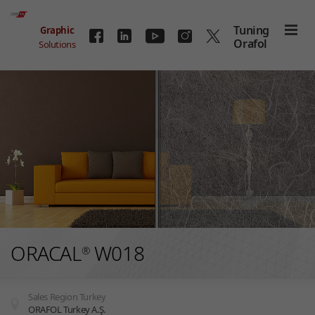
Skip to main content
Tuning
Graphic
Orafol
Solutions
ORACAL
W018
®
Sales Region Turkey
ORAFOL Turkey A.Ş.
You are here: