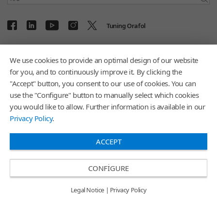
Tuning Orafol
We use cookies to provide an optimal design of our website
Sales Region Turkey /
TR
for you, and to continuously improve it. By clicking the
"Accept" button, you consent to our use of cookies. You can
use the "Configure" button to manually select which cookies
you would like to allow. Further information is available in our
General Terms and Conditions for Sale and Delivery
Privacy Policy
.
Legal Notice
Privacy Policy
ACCEPT
Online Ödeme
E-bültene
CONFIGURE
© 2026
ORAFOL Europe GmbH.
All rights reserved.
Legal Notice
|
Privacy Policy