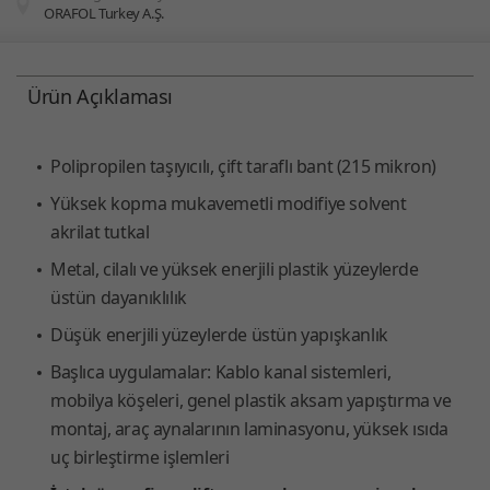
ORAFOL Turkey A.Ş.
You are here:
Ürün Açıklaması
Polipropilen taşıyıcılı, çift taraflı bant (215 mikron)
Yüksek kopma mukavemetli modifiye solvent
akrilat tutkal
Metal, cilalı ve yüksek enerjili plastik yüzeylerde
üstün dayanıklılık
Düşük enerjili yüzeylerde üstün yapışkanlık
Başlıca uygulamalar: Kablo kanal sistemleri,
mobilya köşeleri, genel plastik aksam yapıştırma ve
montaj, araç aynalarının laminasyonu, yüksek ısıda
uç birleştirme işlemleri