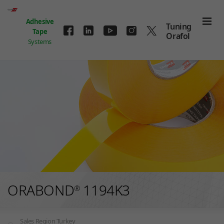
Skip to main content
Adhesive
Tuning
Tape
Orafol
Systems
ORABOND
1194K3
®
Sales Region Turkey