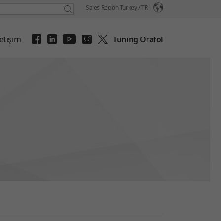
Sales Region Turkey /
TR
letişim
Tuning Orafol