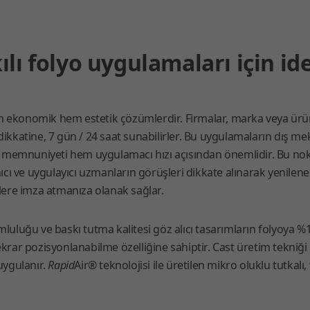
kılı folyo uygulamaları için i
 ekonomik hem estetik çözümlerdir. Firmalar, marka veya ürün re
 dikkatine, 7 gün / 24 saat sunabilirler. Bu uygulamaların dış 
memnuniyeti hem uygulamacı hızı açısından önemlidir. Bu nokta
anıcı ve uygulayıcı uzmanların görüşleri dikkate alınarak yenilen
ere imza atmanıza olanak sağlar.
umluluğu ve baskı tutma kalitesi göz alıcı tasarımların folyoya 
, tekrar pozisyonlanabilme özelliğine sahiptir. Cast üretim tekniği
 uygulanır.
Rapid
Air® teknolojisi ile üretilen mikro oluklu tutkalı