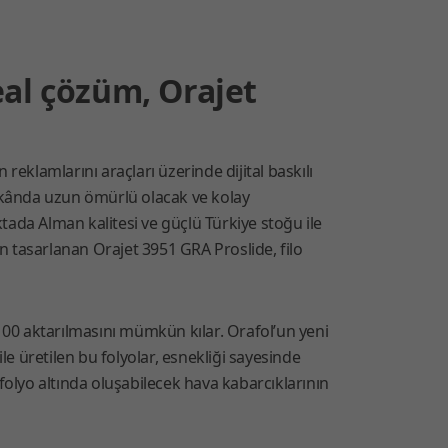
deal çözüm, Orajet
klamlarını araçları üzerinde dijital baskılı
mekânda uzun ömürlü olacak ve kolay
da Alman kalitesi ve güçlü Türkiye stoğu ile
en tasarlanan Orajet 3951 GRA Proslide, filo
%100 aktarılmasını mümkün kılar. Orafol’un yeni
 ile üretilen bu folyolar, esnekliği sayesinde
, folyo altında oluşabilecek hava kabarcıklarının