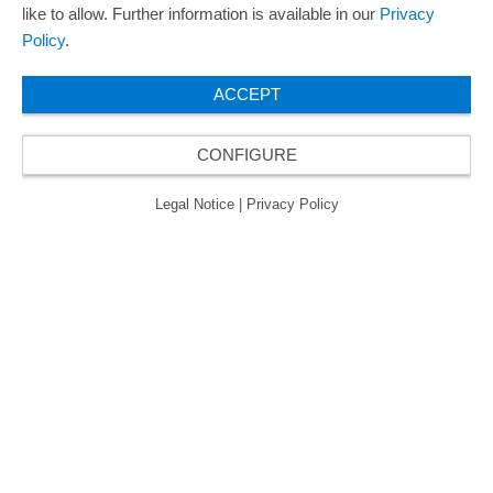
like to allow. Further information is available in our
Privacy
欧瑞飞已五次荣获“最佳管理企业奖”，因此获得
Policy
.
了“卓越管理企业”质量认证的金级认证。
ACCEPT
CONFIGURE
© 2026 ORAFOL Europe GmbH. ­All rights reserved.
Legal Notice
Privacy Policy
Legal Notice
|
Privacy Policy