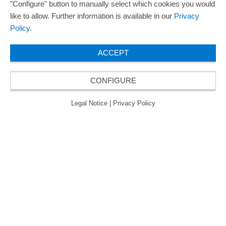
"Configure" button to manually select which cookies you would
like to allow. Further information is available in our
Privacy
欧瑞飞已五次荣获“最佳管理企业奖”，因此获得
Policy
.
了“卓越管理企业”质量认证的金级认证。
ACCEPT
CONFIGURE
© 2026 ORAFOL Europe GmbH. ­All rights reserved.
Legal Notice
Privacy Policy
Legal Notice
|
Privacy Policy