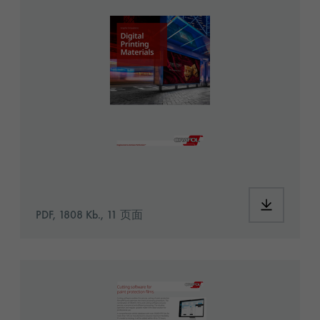
GS_SAP2001191 Digital Printing Materials_E
PDF, 1808 Kb., 11 页面
GI_SAP2001198_Stone_Guard_Films_EN_web