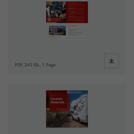
PDF, 243 Kb., 1 Page
GS_SAP2001196_Caravan_Materials_EN_web