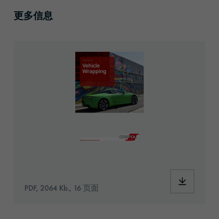
更多信息
2001197_ORA_GS_Broschure_Vehicle-Wrapp
PDF, 2064 Kb., 16 页面