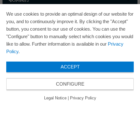
We use cookies to provide an optimal design of our website for
you, and to continuously improve it. By clicking the "Accept"
button, you consent to our use of cookies. You can use the
"Configure" button to manually select which cookies you would
like to allow. Further information is available in our
Privacy
欧瑞飞已五次荣获“最佳管理企业奖”，因此获得
Policy
.
了“卓越管理企业”质量认证的金级认证。
ACCEPT
CONFIGURE
© 2026 ORAFOL Europe GmbH. ­All rights reserved.
Legal Notice
Privacy Policy
Legal Notice
|
Privacy Policy