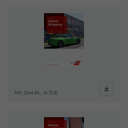
2001197_ORA_GS_Broschure_Vehicle-Wrapp
PDF, 2064 Kb., 16 页面
GI_SAP2001195_Marine_applications_EN_we