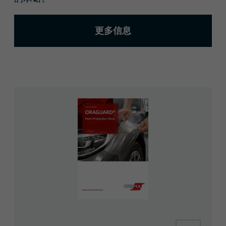
更多信息
GI_SAP2001198_Stone_Guard_Films_EN_web