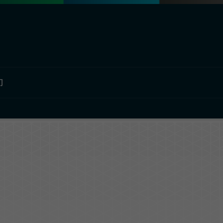
们
部门概况
欧瑞飞中国
材料解决方案
公司简介
工业解决方案
汽车图形