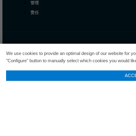
管理
责任
欧瑞飞已五次荣获“最佳管
We use cookies to provide an optimal design of our website for you
"Configure" button to manually select which cookies you would like 
ACC
© 2026 ORAFOL Europe GmbH. ­All rights reserved.