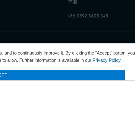
中国
+86 0592 5605 345
理企业奖”，因此获得了“卓越管理企业”质量认证的金级认证。
, and to continuously improve it. By clicking the "Accept" button, yo
to allow. Further information is available in our
Privacy Policy
.
EPT
Legal Notice
Privacy Poli