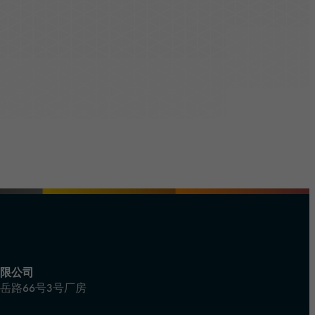
限公司
岳路66号3号厂房