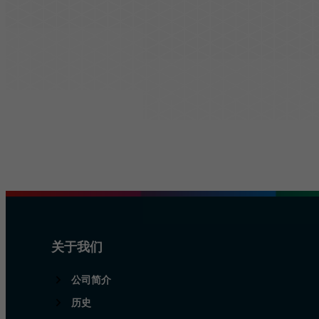
胶带
交通与基础设施
管理
防晒膜
物流与公共交通
责任
覆膜和保护膜
建筑与施工
挤出薄膜
安全与防护
关于我们
公司简介
历史