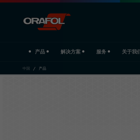
产品
解决方案
服务
关于我
中国
/
产品
Jump to content
产品类型
行业
Service
关于我们
数码打印膜
汽车
下载
公司简介
商业标识彩膜
标识与宣传
分支机构
反光材料
印刷与纸业
历史