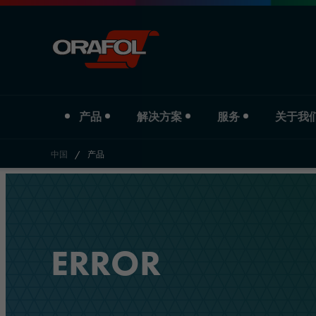
产品
解决方案
服务
关于我
中国
/
产品
Jump to content
产品类型
行业
Service
关于我们
数码打印膜
汽车
下载
公司简介
ERROR
商业标识彩膜
标识与宣传
分支机构
反光材料
印刷与纸业
历史