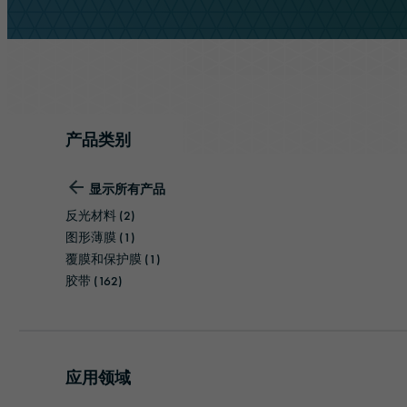
胶带
交通与基础设施
管理
防晒膜
物流与公共交通
责任
覆膜和保护膜
建筑与施工
产品
(
0
)
产品类别
挤出薄膜
安全与防护
显示所有产品
反光材料
(2)
图形薄膜
(1)
覆膜和保护膜
(1)
胶带
(162)
应用领域