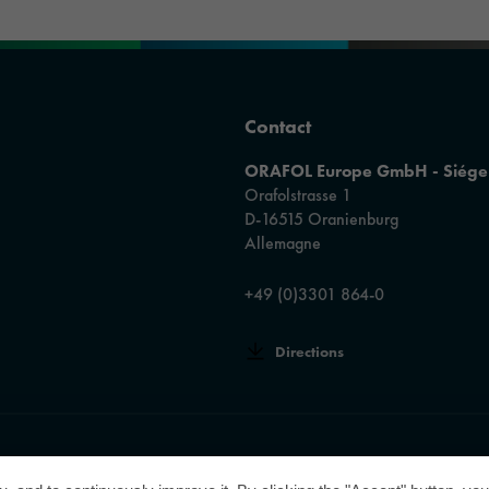
Contact
ORAFOL Europe GmbH - Siége 
Orafolstrasse 1
D-16515 Oranienburg
Allemagne
+49 (0)3301 864-0
Directions
 le prix « Best Managed Companies Award » et bénéficie ainsi du