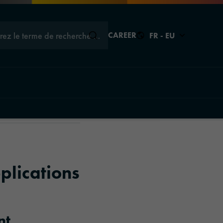
trez le terme de recherche …
CAREER
FR - EU
Fermer
Fermer
Fermer
ons
ions
plications
tions
aphics
nt