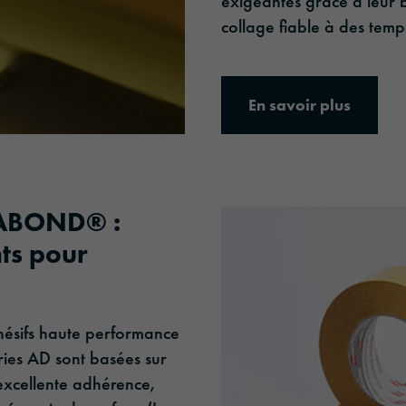
exigeantes grâce à leur b
collage fiable à des temp
En savoir plus
RABOND® :
ts pour
ésifs haute performance
ies AD sont basées sur
excellente adhérence,