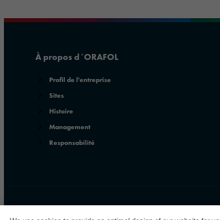
À propos d´ORAFOL
Profil de l'entreprise
Sites
Histoire
Management
Responsabilité
ORAFOL a remporté cinq fois