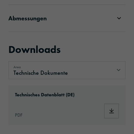
Abmessungen
Downloads
Area
Technische Dokumente
Technische Dokumente
Download: ORAJET®_3961_Caravan_Film_Pr
Technisches Datenblatt (DE)
Download
PDF