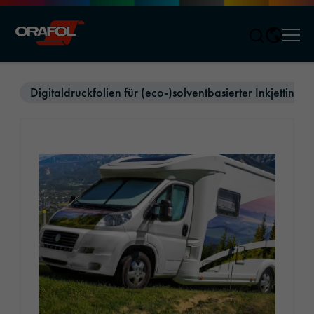
Men
Jump to content
Digitaldruckfolien für (eco-)solventbasierter Inkjettinten