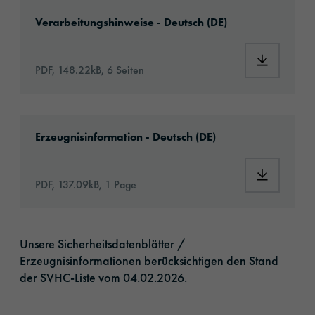
Download: VH08-caravan-wrapping-eu-appli
Verarbeitungshinweise - Deutsch (DE)
Download:
PDF, 148.22kB, 6 Seiten
Download: orajet-3961-caravan-film-premium
Erzeugnisinformation - Deutsch (DE)
Download:
PDF, 137.09kB, 1 Page
Unsere Sicherheitsdatenblätter /
Erzeugnisinformationen berücksichtigen den Stand
der SVHC-Liste vom 04.02.2026.​