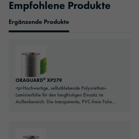
Empfohlene Produkte
Ergänzende Produkte
Empfohlene Produkte
Go to: ORAGUARD® XP279
®
ORAGUARD
XP279
<p>Hochwertige, selbstklebende Polyurethan-
Laminierfolie für den langfristigen Einsatz im
Außenbereich. Die transparente, PVC-freie Folie...
Go to: ORAGUARD® 289F